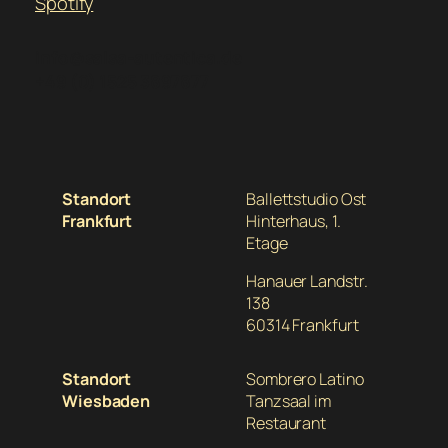
Spotify
info@salsa-autentica.de
+49 (0) 1525 3897877
Standort
Ballettstudio Ost
Frankfurt
Hinterhaus, 1.
Etage
Hanauer Landstr.
138
60314 Frankfurt
Standort
Sombrero Latino
Wiesbaden
Tanzsaal im
Restaurant