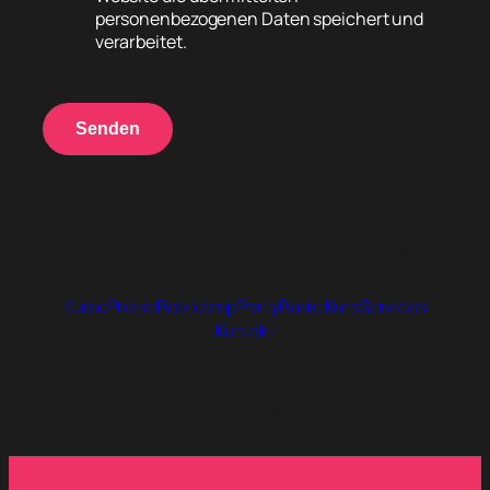
personenbezogenen Daten speichert und
verarbeitet.
Senden
Wobei können wir dir helfen?
Kurse
Preise
Bootcamp
Party
Basic Kurs
Services
Kontakt
Du kannst uns auch einfach kontaktieren.
Schreib uns einfach eine E-Mail oder rufe uns an.