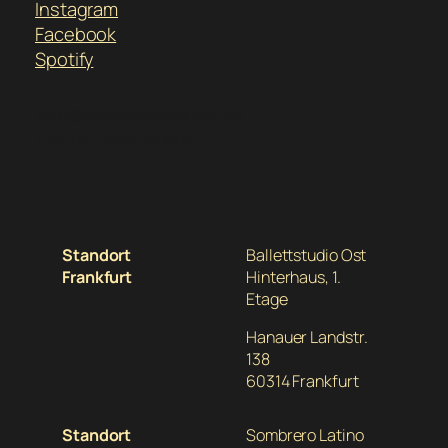
Instagram
Facebook
Spotify
info@salsa-autentica.de
+49 (0) 1525 3897877
Standort
Ballettstudio Ost
Frankfurt
Hinterhaus, 1.
Etage
Hanauer Landstr.
138
60314 Frankfurt
Standort
Sombrero Latino